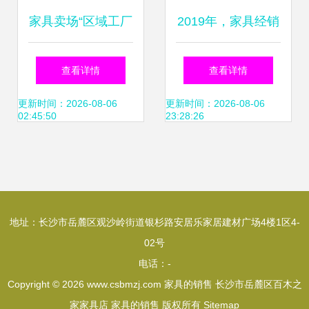
家具卖场“区域工厂
2019年，家具经销
直营店团购模式”
商的挑战与出路
查看详情
查看详情
破局新零售的杀手
更新时间：2026-08-06
更新时间：2026-08-06
02:45:50
23:28:26
锏
地址：长沙市岳麓区观沙岭街道银杉路安居乐家居建材广场4楼1区4-
02号
电话：-
Copyright © 2026
www.csbmzj.com
家具的销售
长沙市岳麓区百木之
家家具店
家具的销售
版权所有
Sitemap